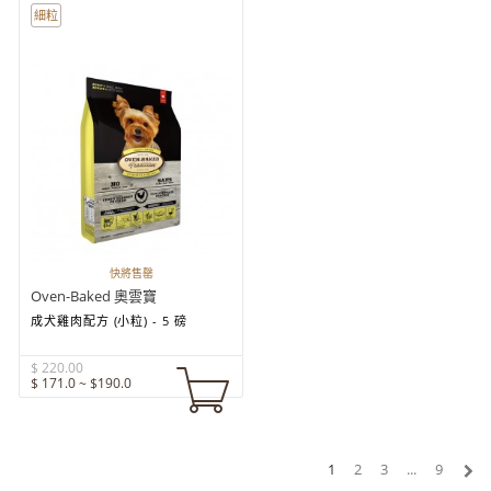
細粒
快將售罄
Oven-Baked 奧雲寶
成犬雞肉配方 (小粒) - 5 磅
$ 220.00
$ 171.0 ~ $190.0
1
2
3
...
9