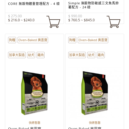
Simple 無穀物防敏感三文魚馬鈴
CORE 無穀物體重管理配方 - 4 磅
薯配方 - 24 磅
$ 275.00
$ 990.00
$ 216.0 ~ $240.0
$ 760.5 ~ $845.0
狗糧
Oven-Baked 奧雲寶
狗糧
Oven-Baked 奧雲寶
加拿大製造
幼犬
雞肉
加拿大製造
幼犬
雞肉
快將售罄
快將售罄
Oven-Baked 奧雲寶
Oven-Baked 奧雲寶