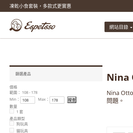
凍乾小食套裝，多款式更實惠
產品已被加入到購物車
數量
網站目錄
總計
Nina 
篩選產品
價格
Nina 
範圍：
108 - 178
Min：
Max：
問題。
數量
1 套
產品類型
狗玩具
貓玩具