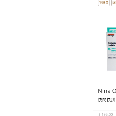
狗玩具
貓
Nina O
快閃快拼 -
$ 195.00