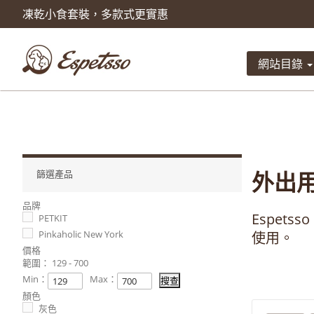
凍乾小食套裝，多款式更實惠
產品已被加入到購物車
數量
網站目錄
總計
外出
篩選產品
品牌
Espets
PETKIT
Pinkaholic New York
使用。
價格
範圍：
129 - 700
Min：
Max：
顏色
灰色