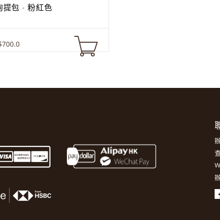
狗狗提包 - 粉紅色
$700.0
聯
辦
查
W
辦