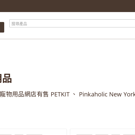
產品總計
$ 0.00
總計
$ 0.00
繼續購物
前往結算
用品
so 寵物用品網店有售 PETKIT 、 Pinkaholic