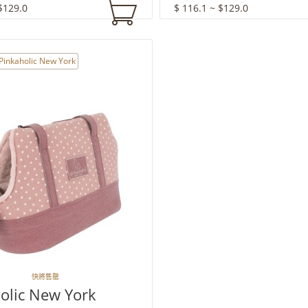
$129.0
$ 116.1 ~ $129.0
Pinkaholic New York
快將售罄
olic New York