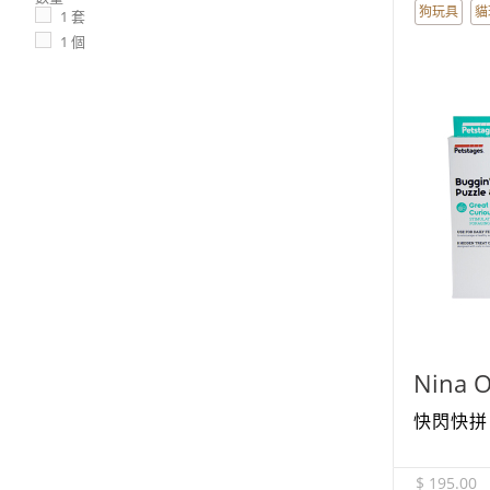
狗玩具
貓
1 套
1 個
Nina O
快閃快拼 -
$ 195.00