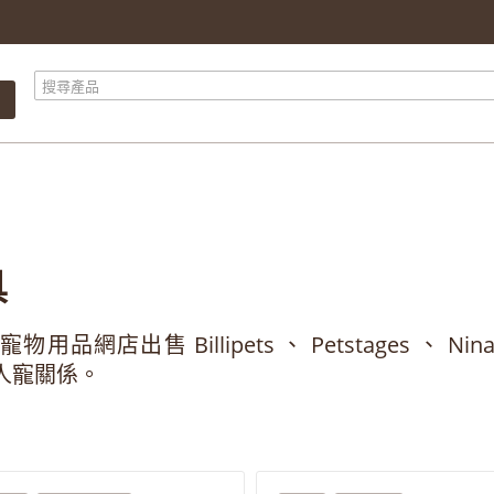
產品總計
$ 0.00
總計
$ 0.00
繼續購物
前往結算
具
so 寵物用品網店出售 Billipets 、 Petstages 
人寵關係。