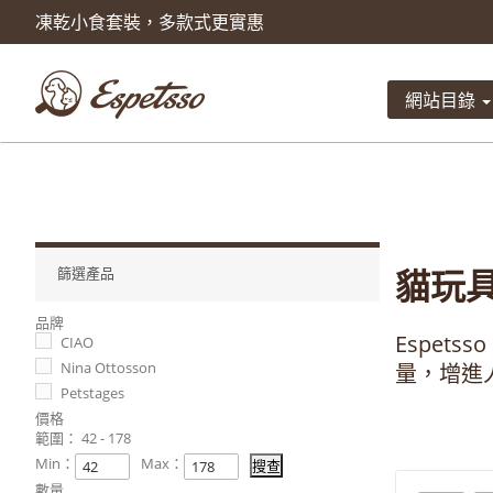
凍乾小食套裝，多款式更實惠
產品已被加入到購物車
數量
網站目錄
總計
貓玩
篩選產品
品牌
Espets
CIAO
Nina Ottosson
量，增進
Petstages
價格
範圍：
42 - 178
Min：
Max：
數量