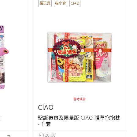
貓玩具
貓小食
CIAO
暫時缺貨
CIAO
個
聖誕禮包及限量版 CIAO 貓草抱抱枕
- 1 套
$ 120.00