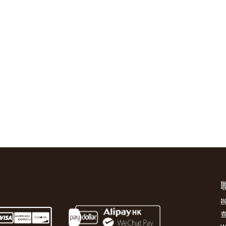
聯
辦
查