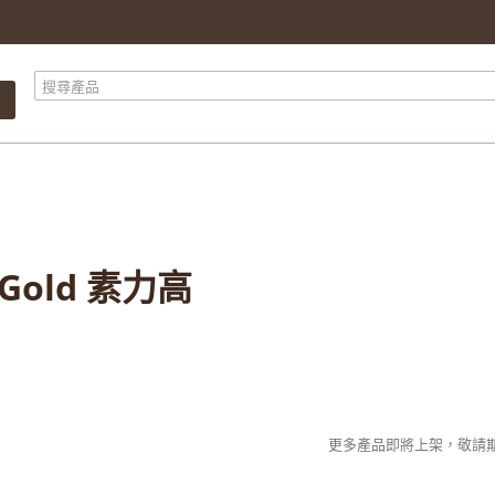
產品總計
$ 0.00
總計
$ 0.00
繼續購物
前往結算
d Gold 素力高
更多產品即將上架，敬請