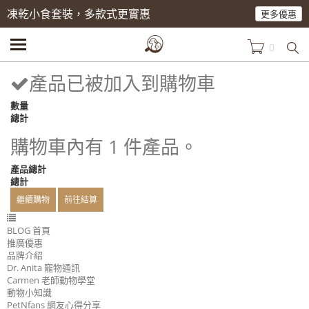
凍乾小食套裝，多款式更實惠
更多優惠
0
產品已被加入到購物車
數量
總計
購物車內有 1 件產品。
產品總計
總計
繼續購物
前往結算
BLOG 首頁
推廣優惠
品牌介紹
Dr. Anita 寵物通訊
Carmen 老師動物學堂
動物小知識
PetNfans 網友心得分享