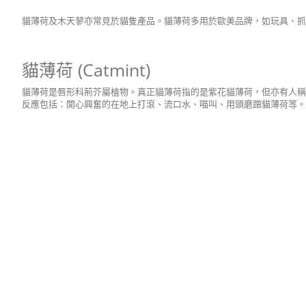
貓薄荷及木天蓼亦常見於貓隻產品。貓薄荷多用於歐美品牌，如玩具、抓
貓薄荷 (Catmint)
貓薄荷是唇形科荊芥屬植物。真正貓薄荷指的是紫花貓薄荷，但亦有人稱白花貓穗
反應包括：開心興奮的在地上打滾、流口水、喵叫、用頭磨蹭貓薄荷等。