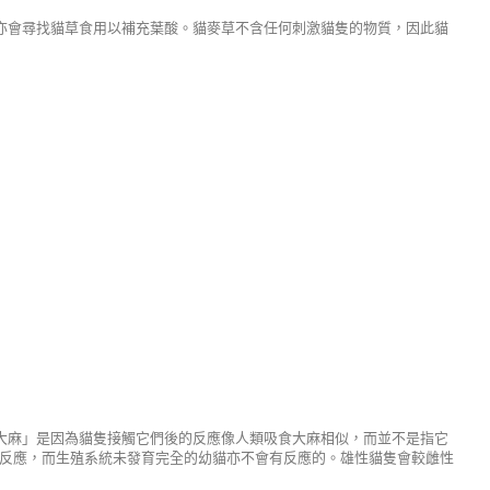
亦會尋找貓草食用以補充葉酸。貓麥草不含任何刺激貓隻的物質，因此貓
大麻」是因為貓隻接觸它們後的反應像人類吸食大麻相似，而並不是指它
有反應，而生殖系統未發育完全的幼貓亦不會有反應的。雄性貓隻會較雌性