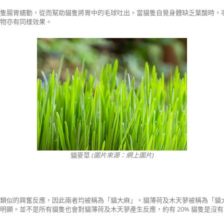
貓隻腸胃蠕動，從而幫助貓隻將胃中的毛球吐出。當貓隻自覺身體缺乏葉酸時，
物亦有同樣效果。
貓麥草
(圖片來源：網上圖片)
生類似的興奮反應，因此兩者均被稱為「貓大麻」。貓薄荷及木天蓼被稱為「貓
明顯。並不是所有貓隻也會對貓薄荷及木天蓼產生反應，約有 20% 貓隻是沒