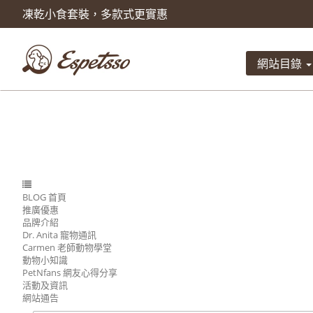
凍乾小食套裝，多款式更實惠
產品已被加入到購物車
數量
網站目錄
總計
BLOG 首頁
推廣優惠
品牌介紹
Dr. Anita 寵物通訊
Carmen 老師動物學堂
動物小知識
PetNfans 網友心得分享
活動及資訊
網站通告