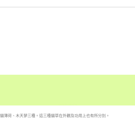
貓薄荷、木天蓼三種。這三種貓草在外觀及功用上也有所分別。