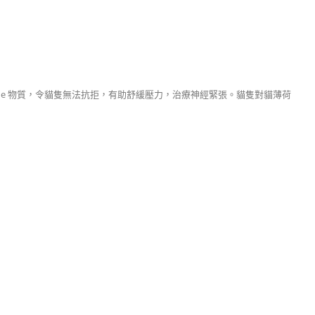
ctone 物質，令貓隻無法抗拒，有助舒緩壓力，治療神經緊張。貓隻對貓薄荷