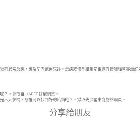
後有異常反應，應及早向獸醫求診。患病或懷孕貓隻是否適宜接觸貓草亦最好
。擷取自 HAPET 好寵網頁。
是木天蓼嗎？哪裡可以找到好的給貓吃？。擷取先晨星事寵物館網頁。
分享給朋友