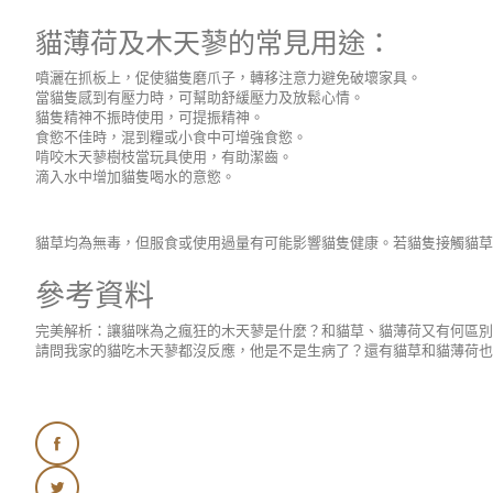
貓薄荷及木天蓼的常見用途：
噴灑在抓板上，促使貓隻磨爪子，轉移注意力避免破壞家具。
當貓隻感到有壓力時，可幫助舒緩壓力及放鬆心情。
貓隻精神不振時使用，可提振精神。
食慾不佳時，混到糧或小食中可增強食慾。
啃咬木天蓼樹枝當玩具使用，有助潔齒。
滴入水中增加貓隻喝水的意慾。
貓草均為無毒，但服食或使用過量有可能影響貓隻健康。若貓隻接觸貓草
參考資料
完美解析：讓貓咪為之瘋狂的木天蓼是什麼？和貓草、貓薄荷又有何區別呢？
請問我家的貓吃木天蓼都沒反應，他是不是生病了？還有貓草和貓薄荷也