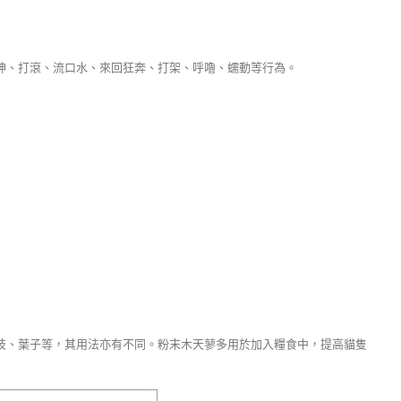
神、打滾、流口水、來回狂奔、打架、呼嚕、蠕動等行為。
枝、葉子等，其用法亦有不同。粉末木天蓼多用於加入糧食中，提高貓隻