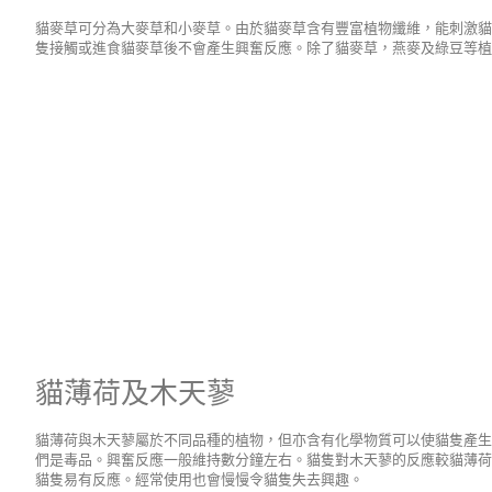
貓麥草可分為大麥草和小麥草。由於貓麥草含有豐富植物纖維，能刺激
隻接觸或進食貓麥草後不會產生興奮反應。除了貓麥草，燕麥及綠豆等植
貓薄荷及木天蓼
貓薄荷與木天蓼屬於不同品種的植物，但亦含有化學物質可以使貓隻產
們是毒品。興奮反應一般維持數分鐘左右。貓隻對木天蓼的反應較貓薄荷
貓隻易有反應。經常使用也會慢慢令貓隻失去興趣。