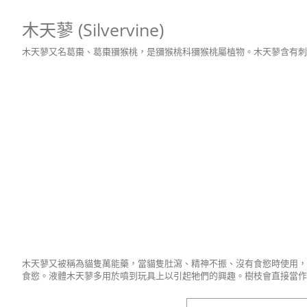
木天蓼 (Silvervine)
木天蓼又名葛棗、葛棗獼猴桃，是獼猴桃科獼猴桃屬植物。木天蓼含有刺
木天蓼又被稱為貓隻萬能藥，當貓隻肚瀉、精神不振、沒有食慾時使用
食慾。液體木天蓼多用於噴到玩具上以引起牠們的興趣。樹枝會直接當作