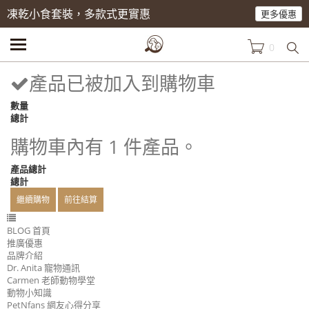
凍乾小食套裝，多款式更實惠
更多優惠
0
產品已被加入到購物車
數量
總計
購物車內有 1 件產品。
產品總計
總計
繼續購物
前往結算
BLOG 首頁
推廣優惠
品牌介紹
Dr. Anita 寵物通訊
Carmen 老師動物學堂
動物小知識
PetNfans 網友心得分享