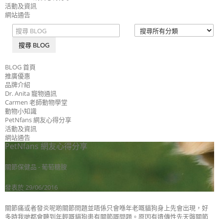
活動及資訊
網站通告
搜尋 BLOG
BLOG 首頁
推廣優惠
品牌介紹
Dr. Anita 寵物通訊
Carmen 老師動物學堂
動物小知識
PetNfans 網友心得分享
活動及資訊
網站通告
PetNfans 網友心得分享
關節保健品 - 葡萄糖胺
發表於 29/06/2016
關節痛或者發炎呢啲關節問題並唔係只會喺年老嘅貓狗身上先會出現，好
多時我哋都會聽到年輕嘅貓狗患有關節嘅問題。原因有遺傳性先天髖關節