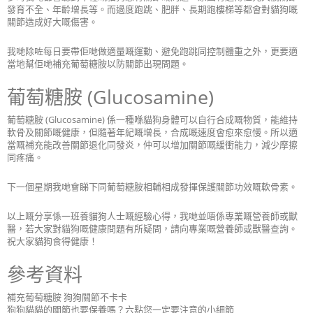
發育不全、年齡增長等。而過度跑跳、肥胖、長期跑樓梯等都會對貓狗嘅
關節造成好大嘅傷害。
我哋除咗每日要帶佢哋做適量嘅運動、避免跑跳同控制體重之外，更要適
當地幫佢哋補充葡萄糖胺以防關節出現問題。
葡萄糖胺 (Glucosamine)
葡萄糖胺 (Glucosamine) 係一種喺貓狗身體可以自行合成嘅物質，能維持
軟骨及關節嘅健康，但隨著年紀嘅增長，合成嘅速度會愈來愈慢。所以適
當嘅補充能改善關節退化同發炎，仲可以增加關節嘅緩衝能力，減少摩擦
同疼痛。
下一個星期我哋會睇下同葡萄糖胺相輔相成發揮保護關節功效嘅軟骨素。
以上嘅分享係一班養貓狗人士嘅經驗心得，我哋並唔係專業嘅營養師或獸
醫，若大家對貓狗嘅健康問題有所疑問，請向專業嘅營養師或獸醫查詢。
祝大家貓狗食得健康！
參考資料
補充葡萄糖胺 狗狗關節不卡卡
狗狗貓貓的關節也要保養嗎？六點您一定要注意的小細節