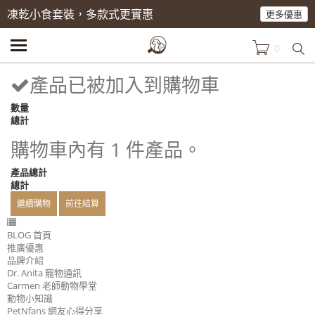
凍乾小食套裝，多款式更實惠
更多優惠
0
產品已被加入到購物車
數量
總計
購物車內有 1 件產品。
產品總計
總計
繼續購物
前往結算
BLOG 首頁
推廣優惠
品牌介紹
Dr. Anita 寵物通訊
Carmen 老師動物學堂
動物小知識
PetNfans 網友心得分享