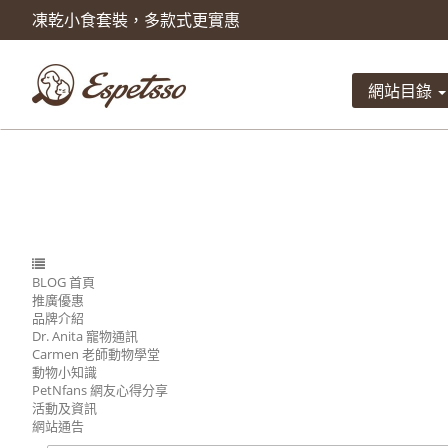
凍乾小食套裝，多款式更實惠
產品已被加入到購物車
數量
網站目錄
總計
BLOG 首頁
推廣優惠
品牌介紹
Dr. Anita 寵物通訊
Carmen 老師動物學堂
動物小知識
PetNfans 網友心得分享
活動及資訊
網站通告