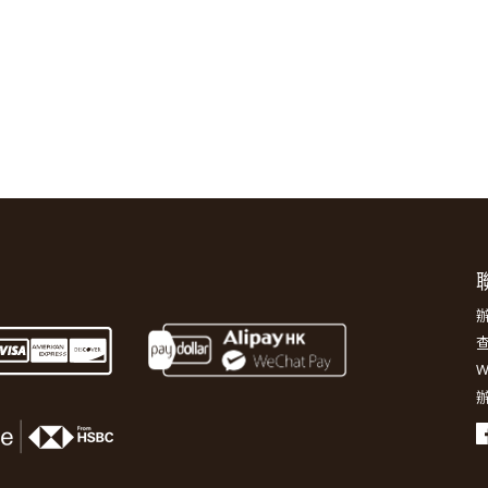
聯
辦
查
W
辦