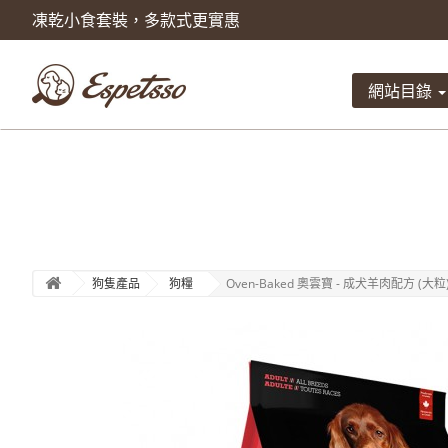
凍乾小食套裝，多款式更實惠
產品已被加入到購物車
數量
網站目錄
總計
狗隻產品
狗糧
Oven-Baked 奧雲寶 - 成犬羊肉配方 (大粒) 