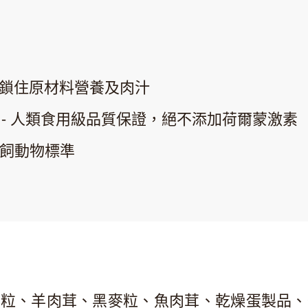
間，鎖住原材料營養及肉汁
食材 - 人類食用級品質保證，絕不添加荷爾蒙激素
的餵飼動物標準
、羊肉茸、黑麥粒、魚肉茸、乾燥蛋製品、芥花