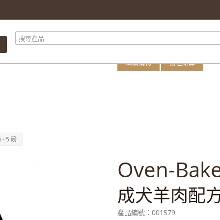
購物車內有 1 件
產品總計
總計
繼續購物
前往結算
- 5 磅
Oven-Ba
成犬羊肉配方 (
產品編號：
001579