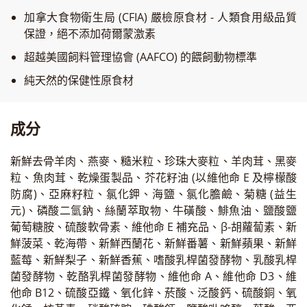
加拿大食物衛生局 (CFIA) 嚴檢原食材 - 人類食用級品質
保證，絕不添加荷爾蒙激素
超越美國飼料管理協會 (AAFCO) 的餵飼動物標準
純天然的保健性原食材
成分
新鮮去骨羊肉、燕麥、糙米粒、珍珠大麥粒、羊肉茸、黑麥
粒、魚肉茸、乾燥蛋製品、芥花籽油 (以維他命 E 及檸檬酸
防腐)、亞麻籽粒、氯化鉀、海鹽、氯化膽鹼、菊糖 (益生
元)、磷酸二氫鈉、絲蘭萃取物、牛磺酸、鯡魚油、鹽酸鹽
葡萄糖胺、硫酸軟骨素、維他命 E 補充品、β-胡蘿蔔素、新
鮮菠菜、乾海帶、新鮮西蘭花、新鮮番薯、新鮮蘋果、新鮮
藍莓、新鮮梨子、新鮮香蕉、嗜酸乳桿菌發酵物、乳酸乳桿
菌發酵物、乾酪乳桿菌發酵物、維他命 A、維他命 D3、維
他命 B12、硫酸亞鐵、氧化鋅、菸酸、泛酸鈣、硫酸銅、氧