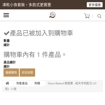
凍乾小食套裝，多款式更實惠
更多優惠
0
產品已被加入到購物車
數量
總計
購物車內有 1 件產品。
產品總計
總計
繼續購物
前往結算
狗隻產品
狗糧
Oven-Baked 奧雲寶 - 成犬羊肉配方 (小
粒) - 5 磅