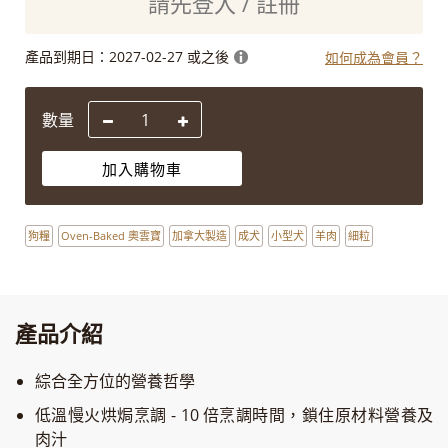
請先登入 / 註冊
產品到期日：
2027-02-27 或之後
如何成為會員？
數量
加入購物車
狗糧
Oven-Baked 奧雲寶
加拿大製造
成犬
小型犬
羊肉
細粒
產品介紹
綜合全方位的營養哲學
低溫慢火烘焗烹調 - 10 倍烹調時間，鎖住原材料營養及
肉汁