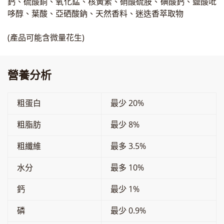
鈣、硫酸銅、氧化錳、核黃素、硝酸硫胺、碘酸鈣、鹽酸吡
哆醇、葉酸、亞硒酸鈉、天然香料、迷迭香萃取物
(產品可能含微量花生)
營養分析
粗蛋白
最少 20%
粗脂肪
最少 8%
粗纖維
最多 3.5%
水分
最多 10%
鈣
最少 1%
磷
最少 0.9%