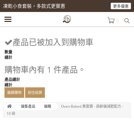
凍乾小食套裝，多款式更實惠
更多優惠
0
產品已被加入到購物車
數量
總計
購物車內有 1 件產品。
產品總計
總計
繼續購物
前往結算
貓隻產品
貓糧
Oven-Baked 奧雲寶 - 高齡貓減肥配方 -
10 磅