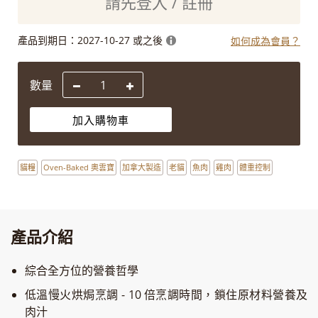
請先登入 / 註冊
產品到期日：
2027-10-27 或之後
如何成為會員？
數量
加入購物車
貓糧
Oven-Baked 奧雲寶
加拿大製造
老貓
魚肉
雞肉
體重控制
產品介紹
綜合全方位的營養哲學
低溫慢火烘焗烹調 - 10 倍烹調時間，鎖住原材料營養及
肉汁