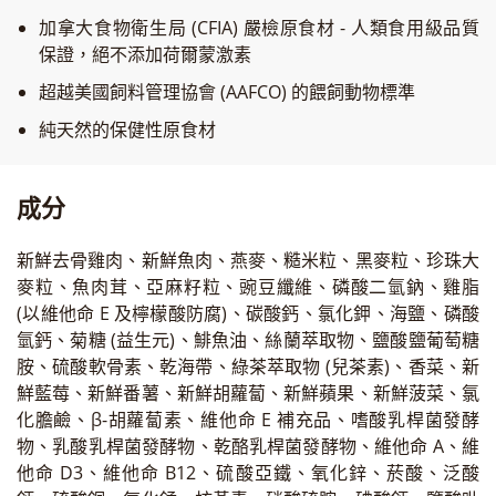
加拿大食物衛生局 (CFIA) 嚴檢原食材 - 人類食用級品質
保證，絕不添加荷爾蒙激素
超越美國飼料管理協會 (AAFCO) 的餵飼動物標準
純天然的保健性原食材
成分
新鮮去骨雞肉、新鮮魚肉、燕麥、糙米粒、黑麥粒、珍珠大
麥粒、魚肉茸、亞麻籽粒、豌豆纖維、磷酸二氫鈉、雞脂
(以維他命 E 及檸檬酸防腐)、碳酸鈣、氯化鉀、海鹽、磷酸
氫鈣、菊糖 (益生元)、鯡魚油、絲蘭萃取物、鹽酸鹽葡萄糖
胺、硫酸軟骨素、乾海帶、綠茶萃取物 (兒茶素)、香菜、新
鮮藍莓、新鮮番薯、新鮮胡蘿蔔、新鮮蘋果、新鮮菠菜、氯
化膽鹼、β-胡蘿蔔素、維他命 E 補充品、嗜酸乳桿菌發酵
物、乳酸乳桿菌發酵物、乾酪乳桿菌發酵物、維他命 A、維
他命 D3、維他命 B12、硫酸亞鐵、氧化鋅、菸酸、泛酸