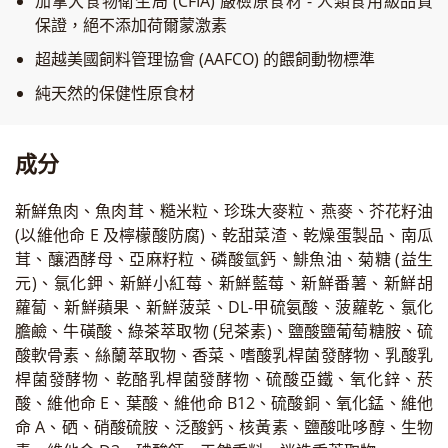
加拿大食物衛生局 (CFIA) 嚴檢原食材 - 人類食用級品質
保證，絕不添加荷爾蒙激素
超越美國飼料管理協會 (AAFCO) 的餵飼動物標準
純天然的保健性原食材
成分
新鮮魚肉、魚肉茸、糙米粒、珍珠大麥粒、燕麥、芥花籽油
(以維他命 E 及檸檬酸防腐)、乾甜菜渣、乾燥蛋製品、南瓜
茸、釀酒酵母、亞麻籽粒、磷酸氫鈣、鯡魚油、菊糖 (益生
元)、氯化鉀、新鮮小紅莓、新鮮藍莓、新鮮番薯、新鮮胡
蘿蔔、新鮮蘋果、新鮮菠菜、DL-甲硫氨酸、菠蘿乾、氯化
膽鹼、牛磺酸、綠茶萃取物 (兒茶素)、鹽酸鹽葡萄糖胺、硫
酸軟骨素、絲蘭萃取物、香菜、嗜酸乳桿菌發酵物、乳酸乳
桿菌發酵物、乾酪乳桿菌發酵物、硫酸亞鐵、氧化鋅、菸
酸、維他命 E、葉酸、維他命 B12、硫酸銅、氧化錳、維他
命 A、硒、硝酸硫胺、泛酸鈣、核黃素、鹽酸吡哆醇、生物