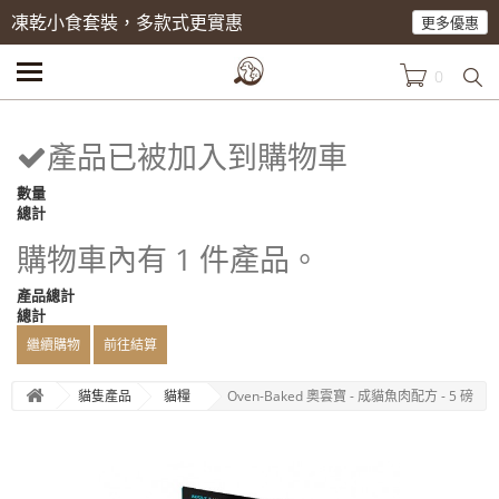
凍乾小食套裝，多款式更實惠
更多優惠
0
產品已被加入到購物車
數量
總計
購物車內有 1 件產品。
產品總計
總計
繼續購物
前往結算
貓隻產品
貓糧
Oven-Baked 奧雲寶 - 成貓魚肉配方 - 5 磅