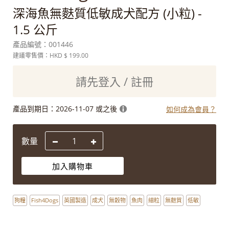
深海魚無麩質低敏成犬配方 (小粒) -
1.5 公斤
產品編號：
001446
建議零售價：HKD
$ 199.00
請先登入 / 註冊
產品到期日：
2026-11-07 或之後
如何成為會員？
數量
加入購物車
狗糧
Fish4Dogs
英國製造
成犬
無穀物
魚肉
細粒
無麩質
低敏