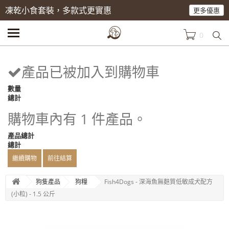
凍乾小食套裝，多款式更實惠
更多優惠
0
產品已被加入到購物車
數量
總計
購物車內有 1 件產品。
產品總計
總計
繼續購物
前往結算
狗隻產品
狗糧
Fish4Dogs - 深海魚無麩質低敏成犬配方
(小粒) - 1.5 公斤