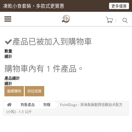
凍乾小食套裝，多款式更實惠
更多優惠
0
產品已被加入到購物車
數量
總計
購物車內有 1 件產品。
產品總計
總計
繼續購物
前往結算
狗隻產品
狗糧
Fish4Dogs - 深海魚無麩質低敏幼犬配方
(小粒) - 1.5 公斤