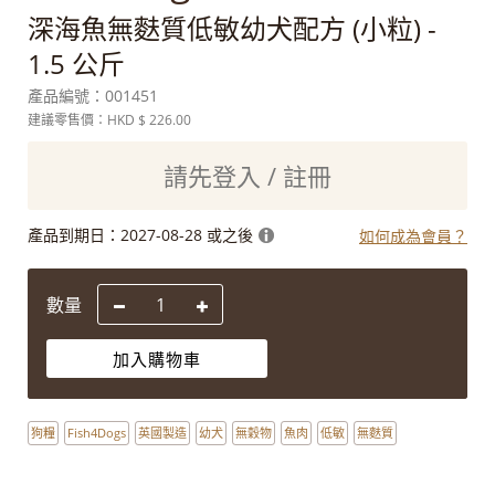
深海魚無麩質低敏幼犬配方 (小粒) -
1.5 公斤
產品編號：
001451
建議零售價：HKD
$ 226.00
請先登入 / 註冊
產品到期日：
2027-08-28 或之後
如何成為會員？
數量
加入購物車
狗糧
Fish4Dogs
英國製造
幼犬
無穀物
魚肉
低敏
無麩質