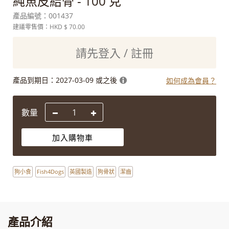
純魚皮結骨 - 100 克
產品編號：
001437
建議零售價：HKD
$ 70.00
請先登入 / 註冊
產品到期日：
2027-03-09 或之後
如何成為會員？
數量
加入購物車
狗小食
Fish4Dogs
英國製造
狗骨狀
潔齒
產品介紹