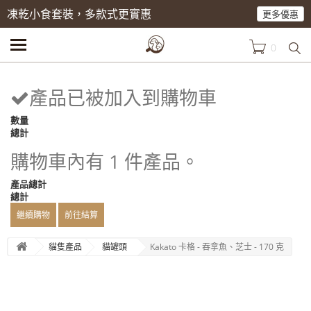
凍乾小食套裝，多款式更實惠
更多優惠
0
產品已被加入到購物車
數量
總計
購物車內有 1 件產品。
產品總計
總計
繼續購物
前往結算
貓隻產品
貓罐頭
Kakato 卡格 - 吞拿魚、芝士 - 170 克