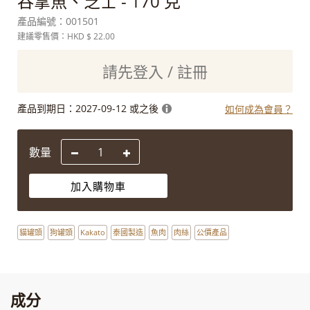
吞拿魚、芝士 - 170 克
產品編號：
001501
建議零售價：HKD
$ 22.00
請先登入 / 註冊
產品到期日：
2027-09-12 或之後
如何成為會員？
數量
加入購物車
貓罐頭
狗罐頭
Kakato
泰國製造
魚肉
肉絲
公價產品
成分