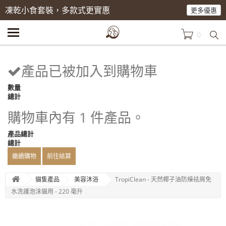
凍乾小食套裝，多款式更實惠
更多優惠
0
產品已被加入到購物車
數量
總計
購物車內有 1 件產品。
產品總計
總計
繼續購物
前往結算
貓隻產品
美容沐浴
TropiClean - 天然椰子油防燥袪屑免
水洗護泡沬貓用 - 220 毫升