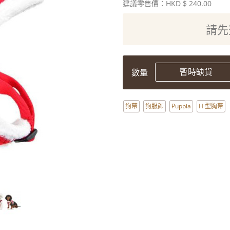
建議零售價：HKD
$ 240.00
請先
暫時缺貨
數量
狗帶
狗服飾
Puppia
H 型胸帶