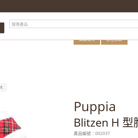
購物車內有 1 件
產品總計
總計
繼續購物
前往結算
 大
Puppia
Blitzen H 
產品編號：
002037