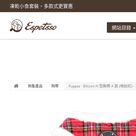
凍乾小食套裝，多款式更實惠
產品已被加入到購物車
數量
網站目錄
總計
狗隻產品
狗帶
Puppia - Blitzen H 型胸帶 A 款 (格紋紅) -