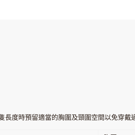
隻長度時預留適當的胸圍及頸圍空間以免穿戴