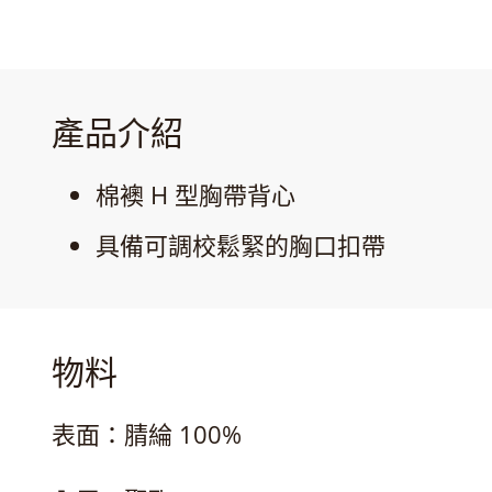
產品介紹
棉襖 H 型胸帶背心
具備可調校鬆緊的胸口扣帶
物料
表面：腈綸 100%