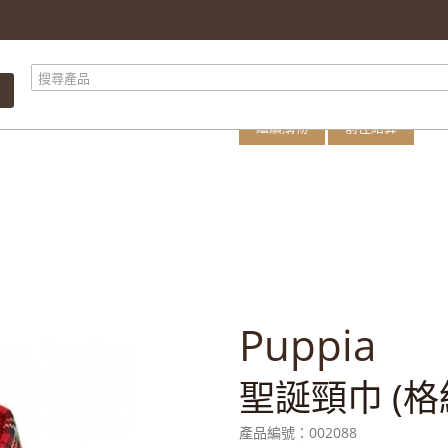
購物車內有 1 件
產品總計
總計
繼續購物
前往結算
Puppia
聖誕頸巾 (格紋
產品編號：
002088