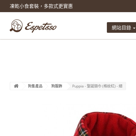
凍乾小食套裝，多款式更實惠
產品已被加入到購物車
數量
網站目錄
總計
狗隻產品
狗服飾
Puppia - 聖誕頸巾 (格紋紅) - 細