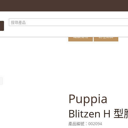
購物車內有 1 件
產品總計
總計
繼續購物
前往結算
Puppia
Blitzen H 
產品編號：
002094