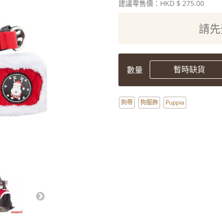
建議零售價：HKD
$ 275.00
請先
暫時缺貨
數量
狗帶
狗服飾
Puppia