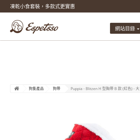
凍乾小食套裝，多款式更實惠
產品已被加入到購物車
數量
網站目錄
總計
狗隻產品
狗帶
Puppia - Blitzen H 型胸帶 B 款 (紅色) - 大