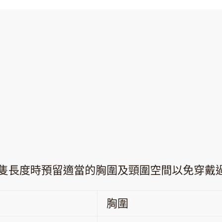
隻長度時預留適當的胸圍及頸圍空間以免穿戴
胸圍