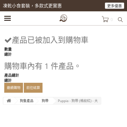
凍乾小食套裝，多款式更實惠
更多優惠
0
產品已被加入到購物車
數量
總計
購物車內有 1 件產品。
產品總計
總計
繼續購物
前往結算
狗隻產品
狗帶
Puppia - 狗帶 (格紋紅) - 大