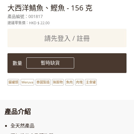
大西洋鯖魚、鰹魚 - 156 克
產品編號：
001817
建議零售價：HKD
$ 22.00
請先登入 / 註冊
暫時缺貨
數量
貓罐頭
Weruva
泰國製造
無穀物
魚肉
肉塊
主食罐
產品介紹
全天然產品