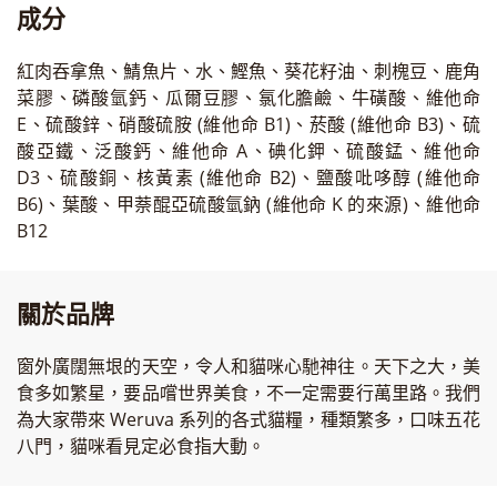
成分
紅肉吞拿魚、鯖魚片、水、鰹魚、葵花籽油、刺槐豆、鹿角
菜膠、磷酸氫鈣、瓜爾豆膠、氯化膽鹼、牛磺酸、維他命
E、硫酸鋅、硝酸硫胺 (維他命 B1)、菸酸 (維他命 B3)、硫
酸亞鐵、泛酸鈣、維他命 A、碘化鉀、硫酸錳、維他命
D3、硫酸銅、核黃素 (維他命 B2)、鹽酸吡哆醇 (維他命
B6)、葉酸、甲萘醌亞硫酸氫鈉 (維他命 K 的來源)、維他命
B12
關於品牌
窗外廣闊無垠的天空，令人和貓咪心馳神往。天下之大，美
食多如繁星，要品嚐世界美食，不一定需要行萬里路。我們
為大家帶來 Weruva 系列的各式貓糧，種類繁多，口味五花
八門，貓咪看見定必食指大動。