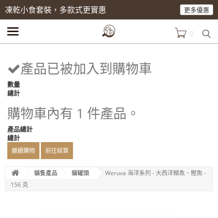
凍乾小食套裝，多款式更實惠
更多優惠
0
產品已被加入到購物車
數量
總計
購物車內有 1 件產品。
產品總計
總計
繼續購物
前往結算
貓隻產品
貓罐頭
Weruva 海洋系列 - 大西洋鯖魚、鰹魚 -
156 克