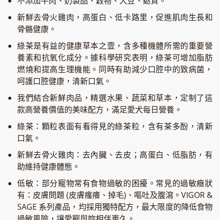
不添加牛肉、奶製品、穀物、大豆、麩質。
新鮮去骨火雞肉，高蛋白、低卡路里，促進肌肉生長和
骨骼健康。
綠茶是有益的健康草本之壹，含多種機體所需的重要營
養素和抗氧化成分。據科學研究表明，綠茶可增加脂肪
燃燒和提高生理機能。同時有助減少口腔中的致病菌，
呵護口腔健康，清新口氣。
我們結合新鮮肉品，精選水果、蔬菜和草本，定制了這
款高營養價值的美味配方，滿足愛犬每日營養。
綠茶：顆粒表面有看得見的綠茶粒，含有茶多酚，清新
口氣。
新鮮去骨火雞肉：去內臟、去皮；高蛋白、低脂肪，有
助維持健康體態。
低敏：部分寵物常有食物過敏的困擾。常見的過敏癥狀
有：皮膚問題 (皮膚瘙癢、掉毛)、嘔吐及腹瀉。VIGOR &
SAGE 系列產品，均採用獨特配方，最大限度的降低食物
過敏風險，讓愛寵與妳相伴更久。