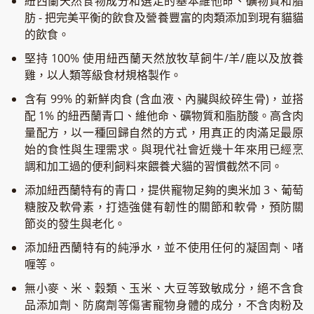
紐西蘭天然食物成分和選定的基本維他命、礦物質和脂
肪 - 把完美平衡的飲食及營養豐富的肉類添加到現有貓貓
的飲食。
堅持 100% 使用紐西蘭天然放牧草飼牛/羊/鹿以及放養
雞，以人類等級食材規格製作。
含有 99% 的新鮮肉食 (含血液、內臟與絞碎生骨)，並搭
配 1% 的紐西蘭青口、維他命、礦物質和脂肪酸。高含肉
量配方，以一種回歸自然的方式，用真正的肉滿足最原
始的食性與生理需求。與現代社會近幾十年來用已經烹
調和加工過的便利飼料來餵養犬貓的習慣截然不同。
添加紐西蘭特有的青口，提供寵物足夠的奧米加 3、葡萄
糖胺及軟骨素，打造強健有韌性的關節和軟骨，預防關
節炎的發生與老化。
添加紐西蘭特有的純淨水，並不使用任何的凝固劑、啫
喱等。
無小麥、米、穀類、玉米、大豆等致敏成分，絕不含食
品添加劑、防腐劑等傷害寵物身體的成分，不含肉粉及