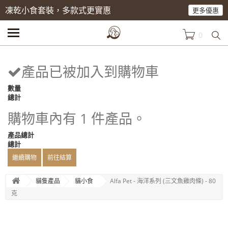
凍乾小食套裝，多款式更實惠
更多優惠
0
產品已被加入到購物車
數量
總計
購物車內有 1 件產品。
產品總計
總計
繼續購物
前往結算
貓隻產品
貓小食
Alfa Pet - 海洋系列 (三文魚雞肉條) - 80
克