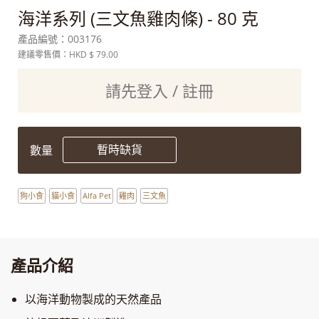
海洋系列 (三文魚雞肉條) - 80 克
產品編號：
003176
建議零售價：HKD
$ 79.00
請先登入 / 註冊
暫時缺貨
數量
狗小食
貓小食
Alfa Pet
雞肉
三文魚
產品介紹
以海洋動物製成的天然產品