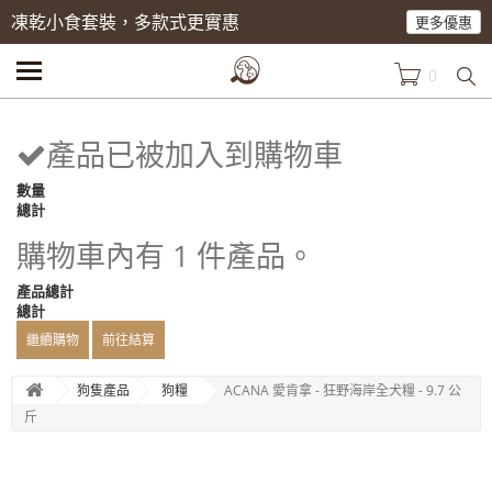
凍乾小食套裝，多款式更實惠
更多優惠
0
產品已被加入到購物車
數量
總計
購物車內有 1 件產品。
產品總計
總計
繼續購物
前往結算
狗隻產品
狗糧
ACANA 愛肯拿 - 狂野海岸全犬糧 - 9.7 公
斤