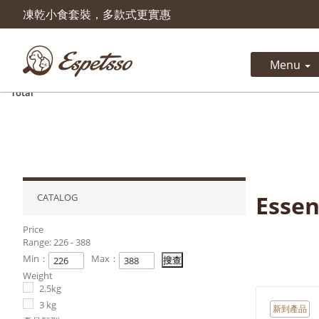
凍乾小食套裝，多款式更實惠
Product successfully added to 
cart
Menu
Quantity
Total
Essen
CATALOG
Price
Range:
226 - 388
Min：
Max：
Weight
2.5kg
3 kg
新到產品