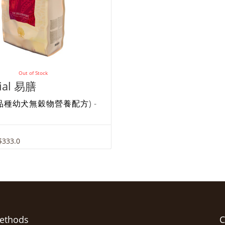
Out of Stock
tial 易膳
品種幼犬無穀物營養配方) -
$333.0
ethods
C