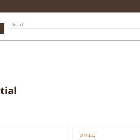
your shopping
Total products
$ 0.00
Total
$ 0.00
Continue shopping
Check
tial
新到產品