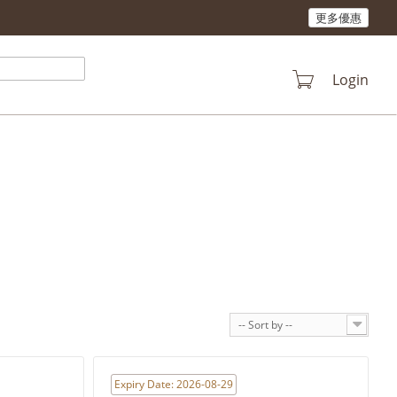
更多優惠
Login
out
-- Sort by --
Expiry Date: 2026-08-29