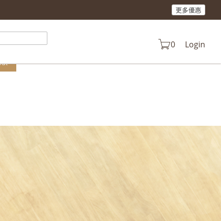
更多優惠
n your cart.
0
Login
out