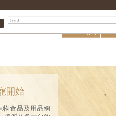
your shopping
There is 1 item i
Total products
Total
Continue shopping
Check
 由寵開始
站式寵物食品及用品網