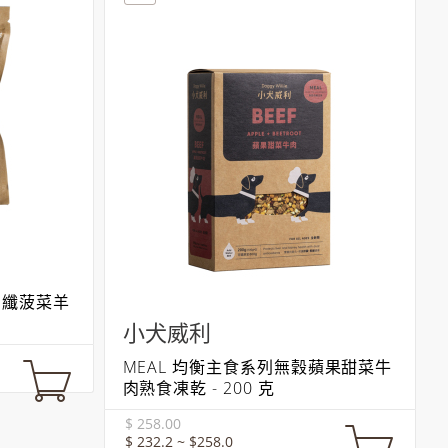
高纖菠菜羊
小犬威利
MEAL 均衡主食系列無穀蘋果甜菜牛
肉熟食凍乾 - 200 克
$ 258.00
$ 232.2 ~ $258.0