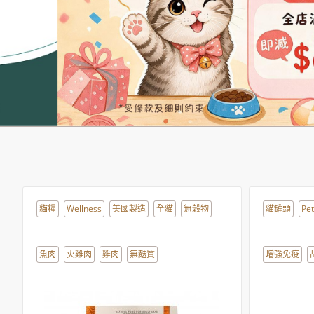
貓糧
Wellness
美國製造
全貓
無穀物
貓罐頭
Pet
魚肉
火雞肉
雞肉
無麩質
增強免疫