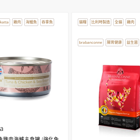
katta
雞肉
海鱸魚
吞拿魚
貓糧
比利時製造
全貓
雞肉
brabanconne
腸胃健康
益生菌
a
魚雞肉海鱸主食罐 (強化免