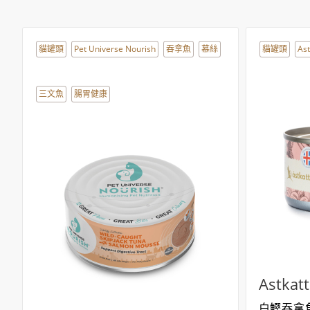
貓罐頭
Pet Universe Nourish
吞拿魚
慕絲
貓罐頭
Ast
三文魚
腸胃健康
Astkatt
白鰹吞拿