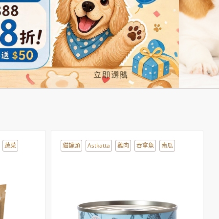
蔬菜
貓罐頭
Astkatta
雞肉
吞拿魚
南瓜