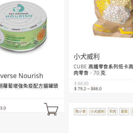
小犬威利
CUBE 高纖零食系列低卡
肉零食 - 70 克
iverse Nourish
$ 88.00
胡蘿蔔增強免疫配方貓罐頭
$ 79.2 ~ $88.0
3.0
狗小食
小犬威利
羊肉
菠菜