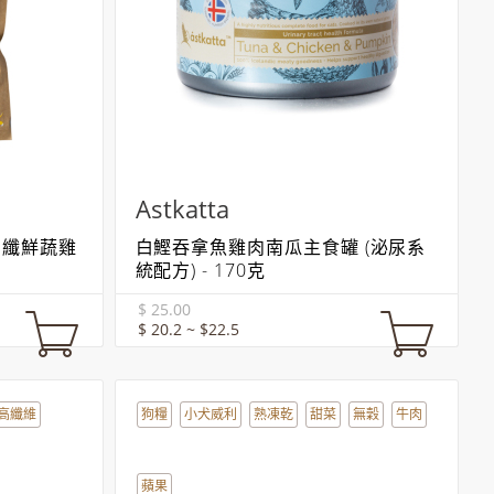
Astkatta
高纖鮮蔬雞
白鰹吞拿魚雞肉南瓜主食罐 (泌尿系
統配方) - 170克
$ 25.00
$ 20.2 ~ $22.5
高纖維
狗糧
小犬威利
熟凍乾
甜菜
無穀
牛肉
蘋果