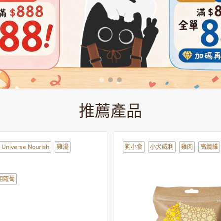
推薦產品
 Universe Nourish
雞湯
狗小食
小犬威利
雞肉
高纖維
胡蘿蔔