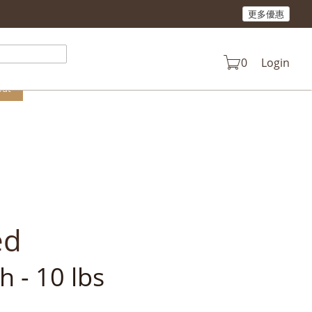
更多優惠
n your cart.
0
Login
out
ed
h - 10 lbs