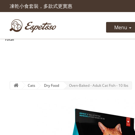
凍乾小食套裝，多款式更實惠
Product successfully added to 
cart
Menu
Quantity
Total
Cats
Dry Food
Oven-Baked - Adult Cat Fish - 10 lbs