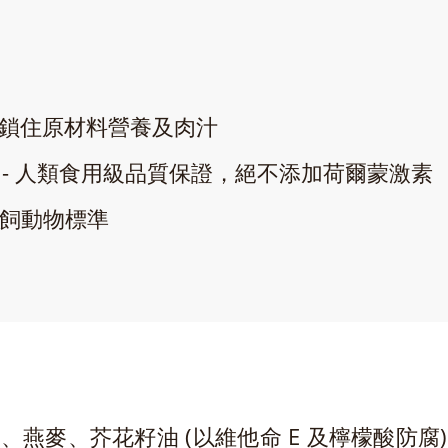
間，鎖住原材料營養及肉汁
食材 - 人類食用級品質保證，絕不添加荷爾蒙激素
的餵飼動物標準
燕麥、芥花籽油 (以維他命 E 及檸檬酸防