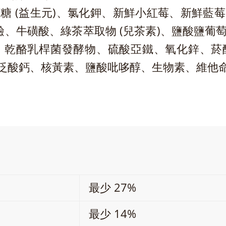
糖 (益生元)、氯化鉀、新鮮小紅莓、新鮮藍
鹼、牛磺酸、綠茶萃取物 (兒茶素)、鹽酸鹽
乾酪乳桿菌發酵物、硫酸亞鐵、氧化鋅、菸酸、
泛酸鈣、核黃素、鹽酸吡哆醇、生物素、維他命
最少 27%
最少 14%