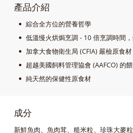
產品介紹
綜合全方位的營養哲學
低溫慢火烘焗烹調 - 10 倍烹調時
加拿大食物衛生局 (CFIA) 嚴檢原
超越美國飼料管理協會 (AAFCO) 
純天然的保健性原食材
成分
新鮮魚肉、魚肉茸、糙米粒、珍珠大麥粒、