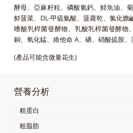
酵母、亞麻籽粒、磷酸氫鈣、鯡魚油、菊
鮮菠菜、DL-甲硫氨酸、菠蘿乾、氯化膽
嗜酸乳桿菌發酵物、乳酸乳桿菌發酵物、
銅、氧化錳、維他命 A、硒、硝酸硫胺、
(產品可能含微量花生)
營養分析
粗蛋白
粗脂肪