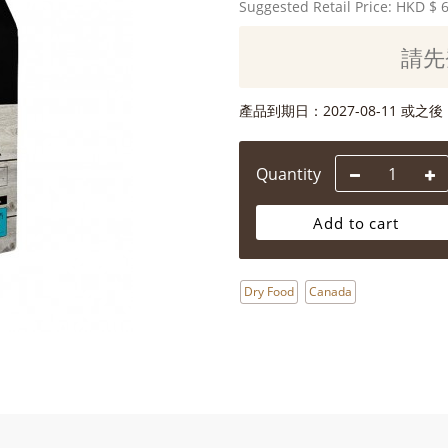
Suggested Retail Price: HKD
$ 
請先
產品到期日：
2027-08-11 或之後
Quantity
Add to cart
Dry Food
Canada