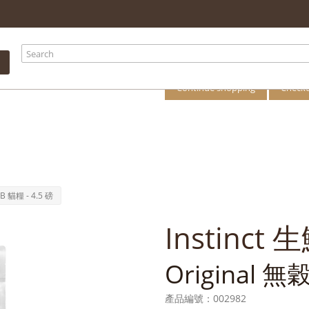
your shopping
There is 1 item i
Total products
Total
Continue shopping
Check
B 貓糧 - 4.5 磅
Instinct
Original 無
產品編號：
002982