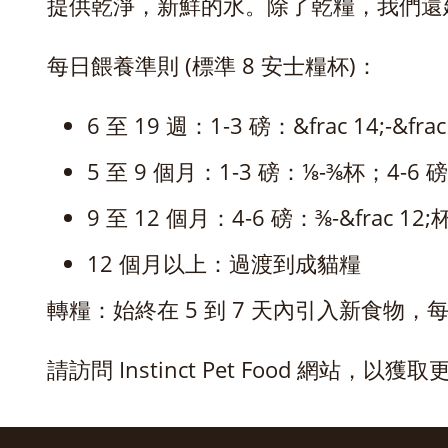
提供乾淨，新鮮的水。除了乾糧，我們還
每日餵養準則 (標準 8 安士糧杯)：
6 至 19 週：1-3 磅：&frac 14;-&frac
5 至 9 個月：1-3 磅：⅛-⅜杯；4-6 
9 至 12 個月：4-6 磅：⅜-&frac 12;杯；
12 個月以上：過渡到成貓糧
轉糧：始終在 5 到 7 天內引入新食物
請訪問 Instinct Pet Food 