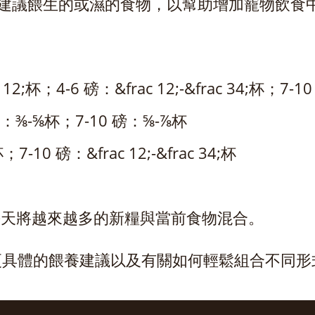
建議餵生的或濕的食物，以幫助增加寵物飲食
 12;杯；4-6 磅：&frac 12;-&frac 34;杯；7-10
磅：⅜-⅝杯；7-10 磅：⅝-⅞杯
7-10 磅：&frac 12;-&frac 34;杯
，每天將越來越多的新糧與當前食物混合。
網站，以獲取更具體的餵養建議以及有關如何輕鬆組合不