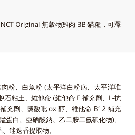
riginal 無穀物雞肉 BB 貓糧，可釋
肉粉、白魚粉 (太平洋白粉病、太平洋唯
土、維他命 (維他命 E 補充劑、L-抗
充劑、鹽酸吡 ox 醇、維他命 B12 補充
、錳蛋白、亞硒酸鈉、乙二胺二氫碘化物)、
品、迷迭香提取物。