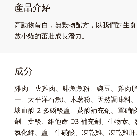
產品介紹
高動物蛋白，無穀物配方，以我們對生食的信念
放小貓的茁壯成長潛力。
成分
雞肉、火雞肉、鯡魚魚粉、豌豆、雞肉脂
一、太平洋石魚)、木薯粉、天然調味料、
壞血酸-2-多磷酸鹽、菸酸補充劑、單硝酸硫
劑、葉酸、維他命 D3 補充劑、生物素
氯化鉀、鹽、牛磺酸、凍乾雞、凍乾雞肝