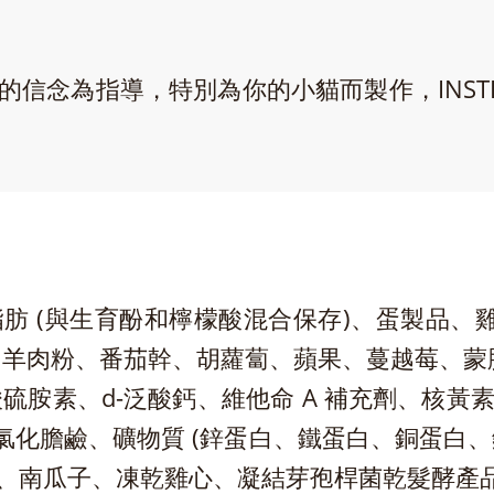
為指導，特別為你的小貓而製作，INSTINCT O
肪 (與生育酚和檸檬酸混合保存)、蛋製品、雞
羊肉粉、番茄幹、胡蘿蔔、蘋果、蔓越莓、蒙脫石粘
胺素、d-泛酸鈣、維他命 A 補充劑、核黃素補
、氯化膽鹼、礦物質 (鋅蛋白、鐵蛋白、銅蛋白
、南瓜子、凍乾雞心、凝結芽孢桿菌乾髮酵產